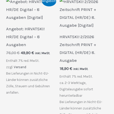
Angebot!
Angebot: HRVATSKI!
HR/DE Digital – 8
HRVATSKI! 2/2026
Ausgaben
Zeitschrift PRINT +
DIGITAL (HR/DE) 8.
Ursprünglicher
Aktueller
76,00
€
49,90
€
inkl. MwSt.
Preis
Preis
Ausgabe
Enthält 7% red. MwSt.
war:
ist:
76,00 €
49,90 €.
zzgl.
Versand
18,90
€
inkl. MwSt.
Bei Lieferungen in Nicht-EU-
Enthält 7% red. MwSt.
Länder können zusätzliche
ca. 2-3 Werktage,
Zölle, Steuern und Gebühren
Digitalausgabe sofort
anfallen.
herunterladbar
Bei Lieferungen in Nicht-EU-
Länder können zusätzliche