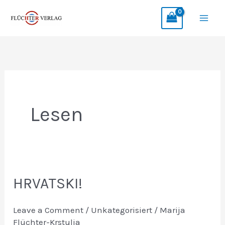
Skip
to
content
Lesen
HRVATSKI!
Leave a Comment
/
Unkategorisiert
/
Marija
Flüchter-Krstulja