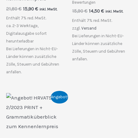
Bewertungen
Ursprünglicher
Aktueller
21,80
€
15,90
€
inkl. MwSt.
Ursprünglicher
Aktueller
15,90
€
14,50
€
inkl. MwSt.
Preis
Preis
Preis
Preis
Enthält 7% red. MwSt.
war:
ist:
Enthält 7% red. MwSt.
war:
ist:
21,80 €
15,90 €.
ca. 2-3 Werktage,
15,90 €
14,50 €.
zzgl.
Versand
Digitalausgabe sofort
Bei Lieferungen in Nicht-EU-
herunterladbar
Länder können zusätzliche
Bei Lieferungen in Nicht-EU-
Zölle, Steuern und Gebühren
Länder können zusätzliche
anfallen.
Zölle, Steuern und Gebühren
anfallen.
Angebot!