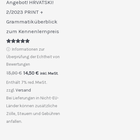
Angebot! HRVATSKI!
2/2023 PRINT +
Grammatiküberblick
zum Kennenlernpreis
Bewertet
ⓘ
Informationen zur
mit
5.00
Überprüfung der Echtheit von
von 5
Bewertungen
Ursprünglicher
Aktueller
15,90
€
14,50
€
inkl. MwSt.
Preis
Preis
Enthält 7% red. MwSt.
war:
ist:
15,90 €
14,50 €.
zzgl.
Versand
Bei Lieferungen in Nicht-EU-
Länder können zusätzliche
Zölle, Steuern und Gebühren
anfallen.