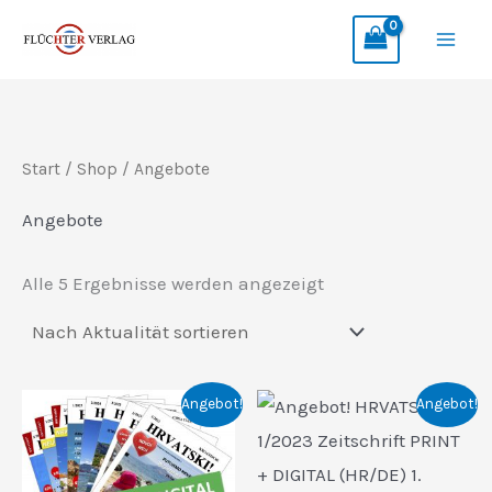
Zum
Inhalt
springen
Start
/
Shop
/ Angebote
Angebote
Nach
Alle 5 Ergebnisse werden angezeigt
Aktualität
sortiert
Angebot!
Angebot!