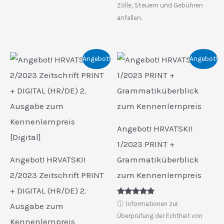
Zölle, Steuern und Gebühren
anfallen.
Angebot!
Angebot!
Angebot! HRVATSKI!
1/2023 PRINT +
Angebot! HRVATSKI!
Grammatiküberblick
2/2023 Zeitschrift PRINT
zum Kennenlernpreis
+ DIGITAL (HR/DE) 2.
Bewertet
ⓘ
Informationen zur
Ausgabe zum
mit
5.00
Überprüfung der Echtheit von
Kennenlernpreis
von 5