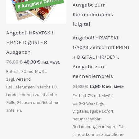
Angebot: HRVATSKI!
Angebot! HRVATSKI!
HR/DE Digital – 8
1/2023 Zeitschrift PRINT
Ausgaben
+ DIGITAL (HR/DE) 1.
Ursprünglicher
Aktueller
76,00
€
49,90
€
inkl. MwSt.
Ausgabe zum
Preis
Preis
Enthält 7% red. MwSt.
war:
ist:
Kennenlernpreis
76,00 €
49,90 €.
zzgl.
Versand
Ursprünglicher
Aktueller
21,80
€
15,90
€
inkl. MwSt.
Bei Lieferungen in Nicht-EU-
Preis
Preis
Länder können zusätzliche
Enthält 7% red. MwSt.
war:
ist:
Zölle, Steuern und Gebühren
21,80 €
15,90 €.
ca. 2-3 Werktage,
anfallen.
Digitalausgabe sofort
herunterladbar
Bei Lieferungen in Nicht-EU-
Länder können zusätzliche