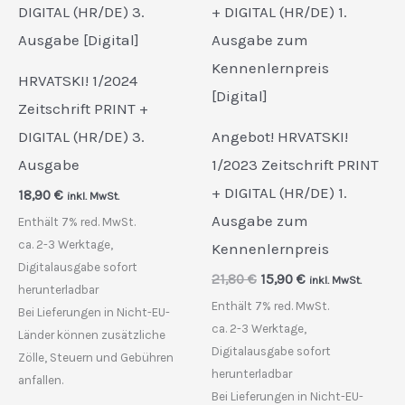
HRVATSKI! 1/2024
Zeitschrift PRINT +
DIGITAL (HR/DE) 3.
Angebot! HRVATSKI!
Ausgabe
1/2023 Zeitschrift PRINT
+ DIGITAL (HR/DE) 1.
18,90
€
inkl. MwSt.
Ausgabe zum
Enthält 7% red. MwSt.
ca. 2-3 Werktage,
Kennenlernpreis
Digitalausgabe sofort
Ursprünglicher
Aktueller
21,80
€
15,90
€
inkl. MwSt.
herunterladbar
Preis
Preis
Enthält 7% red. MwSt.
war:
ist:
Bei Lieferungen in Nicht-EU-
21,80 €
15,90 €.
ca. 2-3 Werktage,
Länder können zusätzliche
Digitalausgabe sofort
Zölle, Steuern und Gebühren
herunterladbar
anfallen.
Bei Lieferungen in Nicht-EU-