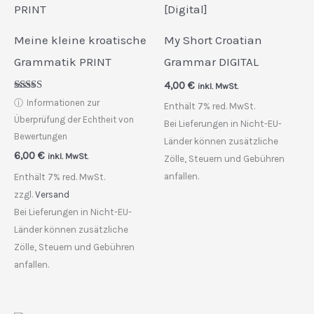
Meine kleine kroatische
My Short Croatian
Grammatik PRINT
Grammar DIGITAL
4,00
€
inkl. MwSt.
Bewertet
ⓘ
Informationen zur
Enthält 7% red. MwSt.
mit
5.00
Überprüfung der Echtheit von
Bei Lieferungen in Nicht-EU-
von 5
Bewertungen
Länder können zusätzliche
6,00
€
inkl. MwSt.
Zölle, Steuern und Gebühren
anfallen.
Enthält 7% red. MwSt.
zzgl.
Versand
Bei Lieferungen in Nicht-EU-
Länder können zusätzliche
Zölle, Steuern und Gebühren
anfallen.