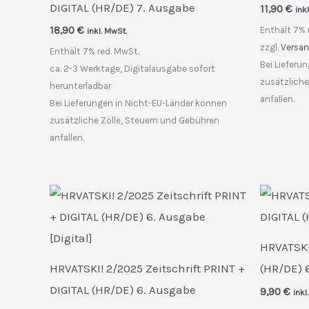
DIGITAL (HR/DE) 7. Ausgabe
11,90
€
ink
18,90
€
Enthält 7% 
inkl. MwSt.
zzgl.
Versa
Enthält 7% red. MwSt.
Bei Lieferu
ca. 2-3 Werktage, Digitalausgabe sofort
zusätzliche
herunterladbar
anfallen.
Bei Lieferungen in Nicht-EU-Länder können
zusätzliche Zölle, Steuern und Gebühren
anfallen.
HRVATSKI!
HRVATSKI! 2/2025 Zeitschrift PRINT +
(HR/DE) 
DIGITAL (HR/DE) 6. Ausgabe
9,90
€
inkl