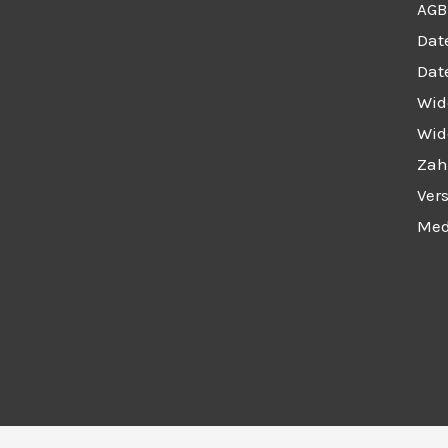
AGB
Dat
Dat
Wid
Wide
Zah
Ver
Med