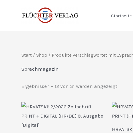
Zum
Inhalt
Startseite
springen
Start
/
Shop
/ Produkte verschlagwortet mit „Spra
Sprachmagazin
Nach
Ergebnisse 1 – 12 von 31 werden angezeigt
Aktual
sortier
HRVATSKI