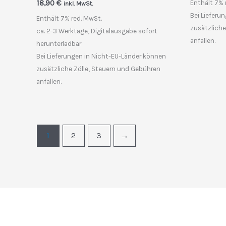
18,90
€
Enthält 7% 
inkl. MwSt.
Bei Lieferu
Enthält 7% red. MwSt.
zusätzliche
ca. 2-3 Werktage, Digitalausgabe sofort
anfallen.
herunterladbar
Bei Lieferungen in Nicht-EU-Länder können
zusätzliche Zölle, Steuern und Gebühren
anfallen.
1
2
3
→